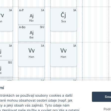
A-P
3.A
3.A
3.A
rv
Čj
Aj
Páv
an
Šva
A-Bo
ŠD2
Aj
Boi
3.A
3.A
3.A
Vv
Vv
j
áv
Han
Han
ŠD2
j
oi
mim
3.A
3.A
v
Hv
Čj
mí
an
Han
Šva
ránkách se používají soubory cookies a další
Sou
 které mohou obsahovat osobní údaje (např. jak
ky a jaký obsah vás zajímá). Tyto údaje nám
Podr
zlepšovat naše služby a vyvíjet pro Vás a ostatní