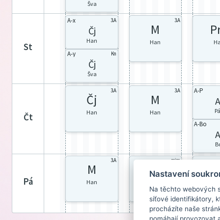
Šva
A-x
3.A
3.A
M
P
Čj
Han
Han
H
st
A-y
Kn
Čj
Šva
A-P
3.A
3.A
Čj
M
A
P
Han
Han
čt
A-Bo
A
B
3.A
mim
M
Tv
T
Nastavení soukro
pá
Han
Han
H
Na těchto webových st
síťové identifikátory,
procházíte naše strán
pomáhají provozovat a 