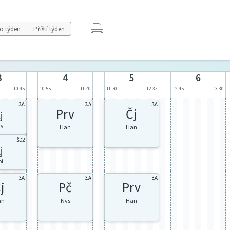
o týden
Příští týden
3
4
5
6
10:45
10:55
11:40
11:50
12:35
12:45
13:30
3.A
3.A
3.A
Prv
Čj
j
áv
Han
Han
ŠD2
j
oi
3.A
3.A
3.A
j
Pč
Prv
an
Nvs
Han