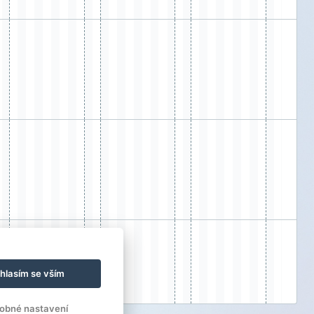
hlasím se vším
obné nastavení