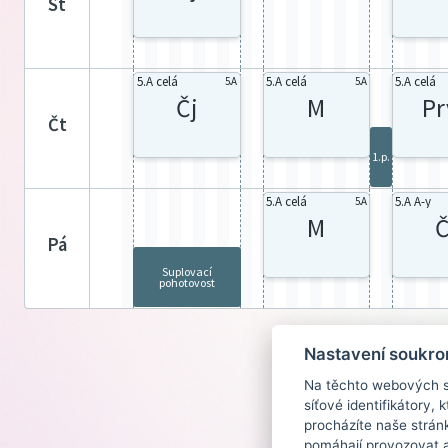
st
5.A celá
5.A celá
5.A celá
5.A
5.A
Čj
M
Pr
čt
1.p.
5.A celá
5.A A-y
5.A
M
Č
pá
Suplovací
pohotovost
Nastavení soukro
Na těchto webových st
síťové identifikátory,
procházíte naše strán
pomáhají provozovat a 