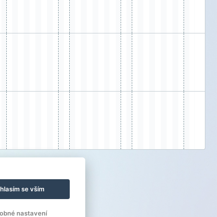
hlasím se vším
obné nastavení