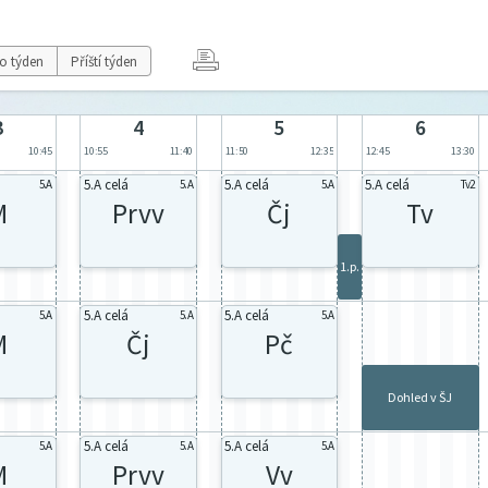
o týden
Příští týden
3
4
5
6
10:45
10:55
11:40
11:50
12:35
12:45
13:30
5.A celá
5.A celá
5.A celá
5.A
5.A
5.A
Tv2
M
Prvv
Čj
Tv
1.p.
5.A celá
5.A celá
5.A
5.A
5.A
M
Čj
Pč
Dohled v ŠJ
5.A celá
5.A celá
5.A
5.A
5.A
M
Prvv
Vv