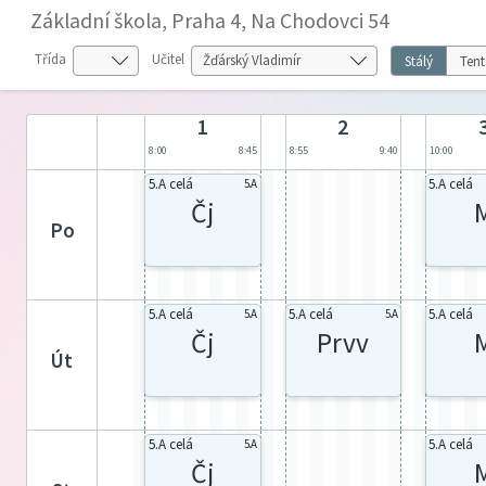
Základní škola, Praha 4, Na Chodovci 54
Třída
Učitel
Stálý
Tent
1
2
8:00
8:45
8:55
9:40
10:00
5.A celá
5.A celá
5.A
Čj
po
5.A celá
5.A celá
5.A celá
5.A
5.A
Čj
Prvv
út
5.A celá
5.A celá
5.A
Čj