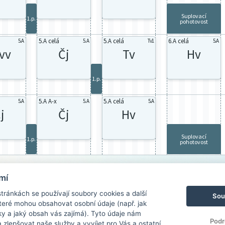
Suplovací
1.p.
pohotovost
5.A celá
5.A celá
6.A celá
5.A
5.A
Tv1
5.A
vv
Čj
Tv
Hv
1.p.
5.A A-x
5.A celá
5.A
5.A
5.A
j
Čj
Hv
Suplovací
1.p.
pohotovost
mí
ránkách se používají soubory cookies a další
Sou
 které mohou obsahovat osobní údaje (např. jak
ky a jaký obsah vás zajímá). Tyto údaje nám
Podr
zlepšovat naše služby a vyvíjet pro Vás a ostatní