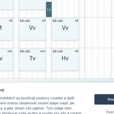
1.p.
4.B celá
4.B celá
4.B
4.B
4.B
M
Vv
Vv
4.B celá
4.B celá
mim
mim
4.B
v
Tv
Hv
mí
ránkách se používají soubory cookies a další
Sou
 které mohou obsahovat osobní údaje (např. jak
ky a jaký obsah vás zajímá). Tyto údaje nám
Podr
zlepšovat naše služby a vyvíjet pro Vás a ostatní