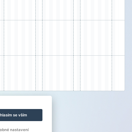
hlasím se vším
obné nastavení