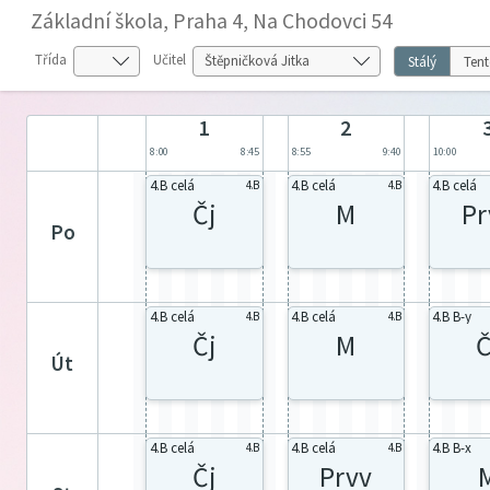
Základní škola, Praha 4, Na Chodovci 54
Třída
Učitel
Stálý
Tent
1
2
8:00
8:45
8:55
9:40
10:00
4.B celá
4.B celá
4.B celá
4.B
4.B
Čj
M
Pr
po
4.B celá
4.B celá
4.B B-y
4.B
4.B
Čj
M
Č
út
4.B celá
4.B celá
4.B B-x
4.B
4.B
Čj
Prvv