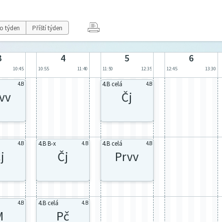
o týden
Příští týden
3
4
5
6
10:45
10:55
11:40
11:50
12:35
12:45
13:30
4.B celá
4.B
4.B
vv
Čj
4.B B-x
4.B celá
4.B
4.B
4.B
j
Čj
Prvv
4.B celá
4.B
4.B
M
Pč