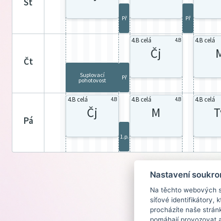
st
Př
Př
4.B celá
4.B celá
4.B
Čj
čt
Suplovací
Př
pohotovost
4.B celá
4.B celá
4.B celá
4.B
4.B
Čj
M
T
pá
1.p.
Nastavení soukro
Na těchto webových st
síťové identifikátory,
procházíte naše strán
pomáhají provozovat a 