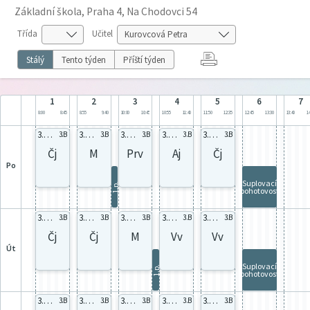
Základní škola, Praha 4, Na Chodovci 54
Třída
Učitel
Stálý
Tento týden
Příští týden
1
2
3
4
5
6
7
8:00
8:45
8:55
9:40
10:00
10:45
10:55
11:40
11:50
12:35
12:45
13:30
13:40
14
3.B celá
3.B celá
3.B celá
3.B B-K
3.B celá
3.B
3.B
3.B
3.B
3.B
Čj
M
Prv
Aj
Čj
po
Suplovací
1.p.
pohotovost
3.B celá
3.B B-x
3.B celá
3.B celá
3.B celá
3.B
3.B
3.B
3.B
3.B
Čj
Čj
M
Vv
Vv
út
Suplovací
1.p.
pohotovost
3.B celá
3.B B-x
3.B B-K
3.B celá
3.B celá
3.B
3.B
3.B
3.B
3.B