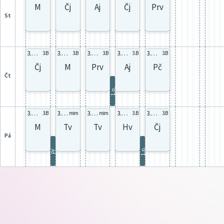
M
Čj
Aj
Čj
Prv
st
3.B celá
3.B celá
3.B celá
3.B B-K
3.B celá
3.B
3.B
3.B
3.B
3.B
Čj
M
Prv
Aj
Pč
čt
1.p.
3.B celá
3.B celá
3.B celá
3.B celá
3.B celá
3.B
mim
mim
3.B
3.B
M
Tv
Tv
Hv
Čj
pá
1.p.
Př